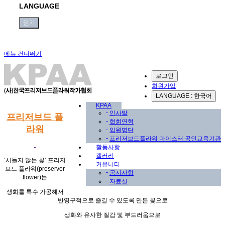
LANGUAGE
닫기
메뉴 건너뛰기
로그인
회원가입
LANGUAGE : 한국어
KPAA
-
인사말
프리저브드 플
-
협회연혁
라워
-
임원명단
-
프리저브드플라워 마이스터 공인교육기관
활동사항
갤러리
‘
시들지 않는 꽃
’
프리저
커뮤니티
브드 플라워
(preserver
-
공지사항
flower)
는
-
자료실
생화를 특수 가공해서
반영구적으로 즐길 수 있도록 만든 꽃으로
생화와 유사한 질감 및 부드러움으로