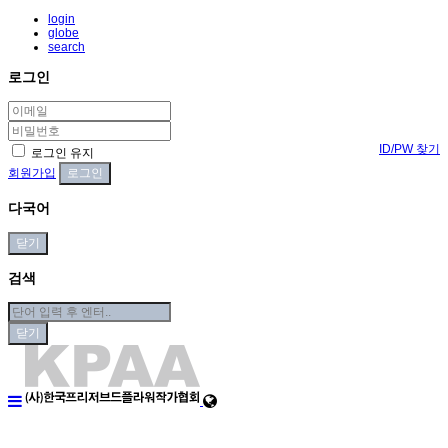
login
globe
search
로그인
ID/PW 찾기
로그인 유지
회원가입
다국어
닫기
검색
닫기