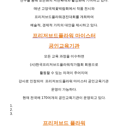
연구를 통해
보존화의 저변확대와 활성화에 기여하고 있다
.
매년 고양국제꽃박람회에서 작품 전시와
프리저브드플라워경진대회를
개최하여
예술적
,
경제적 가치의 대안을 제시하고 있다
.
프리저브드플라워 마이스터
공인교육기관
모든 교육 과정을 이수하면
(
사
)
한국프리저브드플라워작가협회 회원으로
활동할 수 있는 자격이 주어지며
강사로 인정되어
프리저브드플라워 마이스터 공인교육기관
운영이 가능하다
.
현재 전국에
170
여개의 공인교육기관이 운영되고 있다
.
프리저브드 플라워