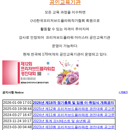
공인교육기관
모든 교육 과정을 이수하면
(
사
)
한국프리저브드플라워작가협회 회원으로
활동할 수 있는 자격이 주어지며
강사로 인정되어
프리저브드플라워 마이스터 공인교육기관
운영이 가능하다
.
현재 전국에
170
여개의 공인교육기관이 운영되고 있다
.
+ 더보기
공지사항 Notice
2026-01-09
17:01
2026년 제18차 정기총회 및 임원 이·취임식 개최공지
2025-03-19
08:44
2025년 제12회 프리저브드플라워컵 경진대회 공고문
2024-03-27
16:47
2024년 제11회 프리저브드플라워컵 경진대회 공고문
2023-11-24
10:17
2023년 동계 강사테스트 및 송년회 공
2023-03-30
04:48
2023년 제10회 프리저브드플라워컵 경진대회 공고문