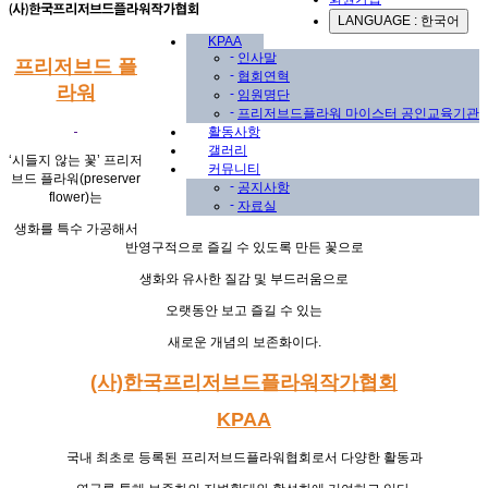
LANGUAGE : 한국어
KPAA
-
인사말
프리저브드 플
-
협회연혁
라워
-
임원명단
-
프리저브드플라워 마이스터 공인교육기관
활동사항
갤러리
‘
시들지 않는 꽃
’
프리저
커뮤니티
브드 플라워
(preserver
-
공지사항
flower)
는
-
자료실
생화를 특수 가공해서
반영구적으로 즐길 수 있도록 만든 꽃으로
생화와 유사한 질감 및 부드러움으로
오랫동안 보고 즐길 수 있는
새로운 개념의 보존화이다
.
(사)한국프리저브드플라워작가협회
KPAA
국내 최초로 등록된 프리저브드플라워협회로서
다양한 활동과