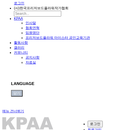
로그인
(사)한국프리저브드플라워작가협회
KPAA
인사말
협회연혁
임원명단
프리저브드플라워 마이스터 공인교육기관
활동사항
갤러리
커뮤니티
공지사항
자료실
LANGUAGE
닫기
메뉴 건너뛰기
로그인
회원가입