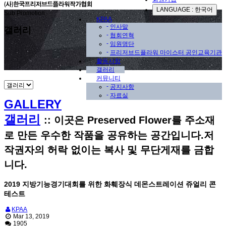
LANGUAGE : 한국어
Sub Promotion
KPAA
-
인사말
갤러리
-
협회연혁
-
임원명단
-
프리저브드플라워 마이스터 공인교육기관
활동사항
갤러리
커뮤니티
-
공지사항
-
자료실
GALLERY
갤러리
::
이곳은 Preserved Flower를 주소재
로 만든 우수한 작품을 공유하는 공간입니다.저
작권자의 허락 없이는 복사 및 무단게재를 금합
니다.
2019 지방기능경기대회를 위한 화훼장식 데몬스트레이션 쥬얼리 콘
테스트
KPAA
Mar 13, 2019
1905