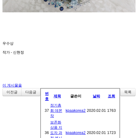
우수상
작가 - 신현정
이 게시물을
이전글
다음글
목록
번
제목
글쓴이
날짜
조회
호
정기총
37
회 데몬
kpaakorea2
2020.02.01
1763
작
보존화
상품 지
36
도자 과
kpaakorea2
2020.02.01
1723
정 예시