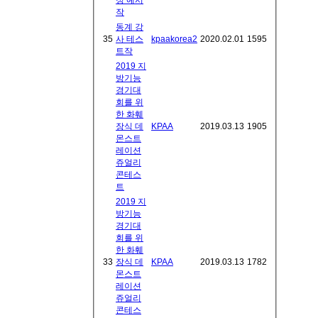
작
동계 강
35
사 테스
kpaakorea2
2020.02.01
1595
트작
2019 지
방기능
경기대
회를 위
한 화훼
장식 데
KPAA
2019.03.13
1905
몬스트
레이션
쥬얼리
콘테스
트
2019 지
방기능
경기대
회를 위
한 화훼
33
장식 데
KPAA
2019.03.13
1782
몬스트
레이션
쥬얼리
콘테스