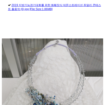
2019 지방기능경기대회를 위한 화훼장식 데몬스트레이션 쥬얼리 콘테스
트 출품작 (6).jpg [File Size:1.86MB]