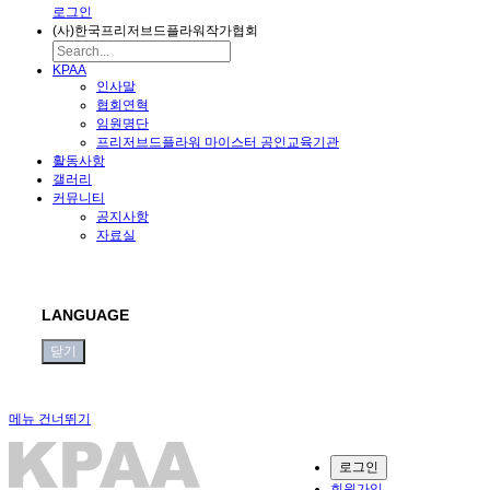
로그인
(사)한국프리저브드플라워작가협회
KPAA
인사말
협회연혁
임원명단
프리저브드플라워 마이스터 공인교육기관
활동사항
갤러리
커뮤니티
공지사항
자료실
LANGUAGE
닫기
메뉴 건너뛰기
로그인
회원가입